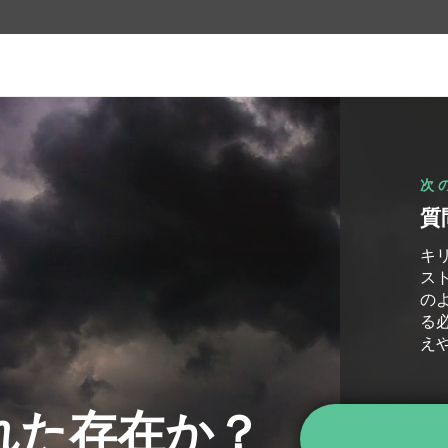
次
質
キ
ス
の
る
え
れた存在か？