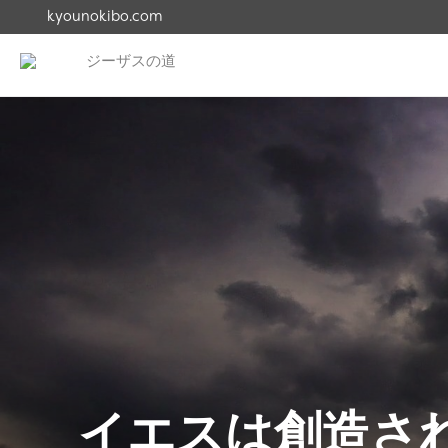
kyounokibo.com
ジーザスの道
Skip
to
イエスとは何者か
content
イエスは創造さ