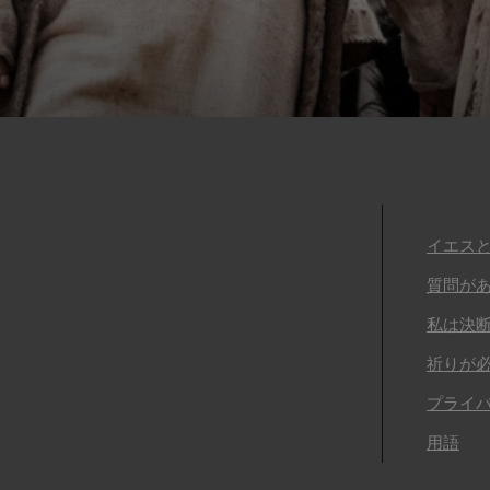
イエス
質問が
私は決
祈りが
プライ
用語